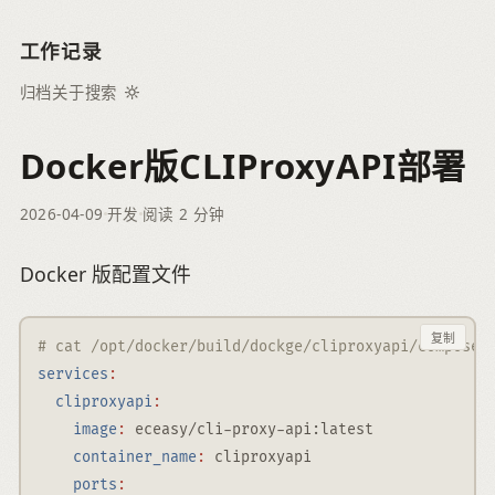
工作记录
归档
关于
搜索
Docker版CLIProxyAPI部署
2026-04-09
开发
阅读 2 分钟
Docker 版配置文件
复制
# cat /opt/docker/build/dockge/cliproxyapi/compose.
services
:
cliproxyapi
:
image
:
 eceasy/cli-proxy-api:latest
container_name
:
 cliproxyapi
ports
: