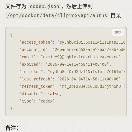
文件存为
，然后上传到
codex.json
目录
/opt/docker/data/cliproxyapi/auths
复制
{
"access_token"
:
"eyJhbGciOiJSUzI1NiIsImtpZCI6Ij
"account_id"
:
"2eb4d5c7-d653-4fe1-ba27-8b7bd0ab
"email"
:
"
evmiaf99@tqh1r.ice.chaldea.eu.cc
"
,
"expired"
:
"2026-04-14T14:58:11+08:00"
,
"id_token"
:
"eyJhbGciOiJSUzI1NiIsImtpZCI6ImIxZG
"last_refresh"
:
"2026-04-04T14:58:11+08:00"
,
"refresh_token"
:
"rt_2bF20Je2102sudJnjtnGhOTfrR
"disabled"
:
false
,
"type"
:
"codex"
}
备注：