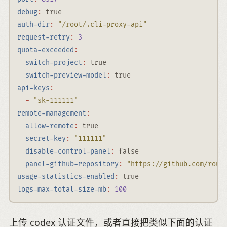
debug
:
true
auth-dir
:
"/root/.cli-proxy-api"
request-retry
:
3
quota-exceeded
:
switch-project
:
true
switch-preview-model
:
true
api-keys
:
-
"sk-111111"
remote-management
:
allow-remote
:
true
secret-key
:
"111111"
disable-control-panel
:
false
panel-github-repository
:
"https://github.com/rout
usage-statistics-enabled
:
true
logs-max-total-size-mb
:
100
上传 codex 认证文件，或者直接把类似下面的认证