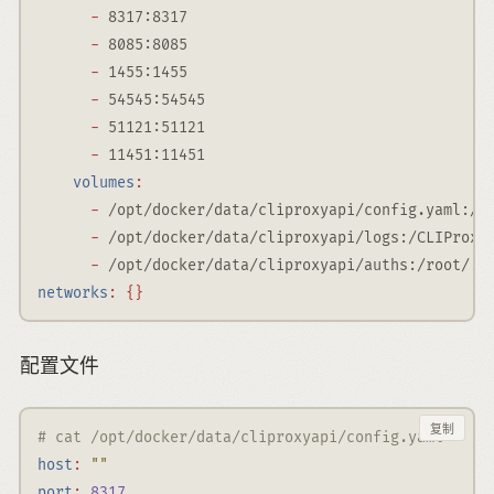
-
 8317:8317
-
 8085:8085
-
 1455:1455
-
 54545:54545
-
 51121:51121
-
 11451:11451
volumes
:
-
 /opt/docker/data/cliproxyapi/config.yaml:/C
-
 /opt/docker/data/cliproxyapi/logs:/CLIProxy
-
 /opt/docker/data/cliproxyapi/auths:/root/.c
networks
:
{}
配置文件
复制
# cat /opt/docker/data/cliproxyapi/config.yaml
host
:
""
port
:
8317