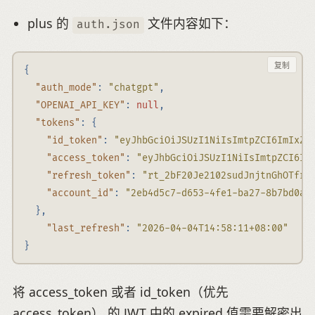
plus 的
文件内容如下：
auth.json
复制
{
"auth_mode"
:
"chatgpt"
,
"OPENAI_API_KEY"
:
null
,
"tokens"
:
{
"id_token"
:
"eyJhbGciOiJSUzI1NiIsImtpZCI6ImIxZG
"access_token"
:
"eyJhbGciOiJSUzI1NiIsImtpZCI6Ij
"refresh_token"
:
"rt_2bF20Je2102sudJnjtnGhOTfrR
"account_id"
:
"2eb4d5c7-d653-4fe1-ba27-8b7bd0ab
},
"last_refresh"
:
"2026-04-04T14:58:11+08:00"
}
将 access_token 或者 id_token（优先
access_token） 的 JWT 中的 expired 值需要解密出