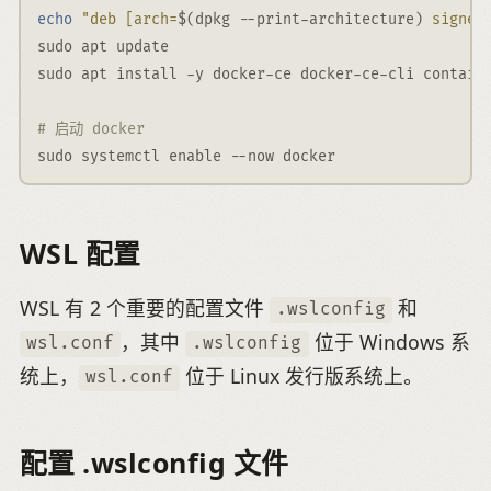
echo
"deb [arch=
$(
dpkg 
--
print-architecture
)
 signed
sudo apt update
sudo apt install 
-
y docker-ce docker-ce-cli contain
# 启动 docker
sudo systemctl enable 
--
now docker
WSL 配置
WSL 有 2 个重要的配置文件
和
.wslconfig
，其中
位于 Windows 系
wsl.conf
.wslconfig
统上，
位于 Linux 发行版系统上。
wsl.conf
配置 .wslconfig 文件