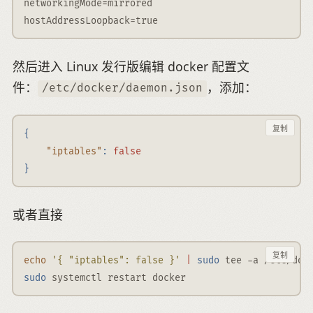
networkingMode
=
mirrored
hostAddressLoopback
=
true
然后进入 Linux 发行版编辑 docker 配置文
件：
，添加：
/etc/docker/daemon.json
复制
{
"iptables"
:
false
}
或者直接
复制
echo
'{ "iptables": false }'
|
sudo
 tee 
-a
 /etc/doc
sudo
 systemctl restart docker