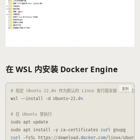
在 WSL 内安装 Docker Engine
复制
# 指定 Ubuntu 22.04 作为默认的 Linux 发行版安装 WSL(
wsl 
--
install 
-
d Ubuntu-22
.
04
# 在 Ubuntu 里执行
sudo apt update
sudo apt install 
-
y ca-certificates 
curl
 gnupg
curl
-
fsSL https
://
download
.
docker
.
com
/
linux
/
ubuntu