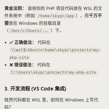
黄金法则：
请将你的 PHP 项目代码放在 WSL 的文
件系统中（例如
），而
千万不
/home/skypc/app
要
放在 Windows 的挂载目录
（
）下。
/mnt/c/Users/...
✅ 正确做法：
代码在
\\wsl$\Ubuntu\home\skypc\projects\my-
php-site
❌ 错误做法：
代码在
C:\Users\skypc\projects\my-php-site
3. 开发流程 (VS Code 集成)
既然代码都在 WSL 里，如何在 Windows 上写代
码？