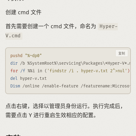
创建 cmd 文件
首先需要创建一个 cmd 文件，命名为
Hyper-
V.cmd
复制
pushd
"%~dp0"
dir
 /b %SystemRoot%\servicing\Packages\*Hyper-V
*
.mu
for
d
/f
 %%i in 
(
'findstr /i . hyper-v.txt 2^>nul'
)
del
 hyper-v.txt
Dism
 /online /enable-feature /featurename:Microsoft
点击右键，选择以管理员身份运行。执行完成后，
需要点击 Y 进行重启生效相应的配置。