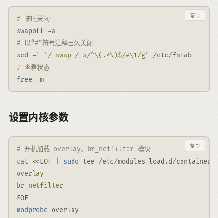
复制
# 临时关闭
swapoff
-a
# 以“#”符号注释已久关闭
sed
-i
'/ swap / s/^\(.*\)$/#\1/g'
 /etc/fstab
# 查看状态
free
-m
设置内核参数
复制
# 开机加载 overlay、br_netfilter 模块
cat
<<EOF
|
sudo
 tee /etc/modules-load.d/containerd
overlay 
br_netfilter
EOF
modprobe
 overlay 