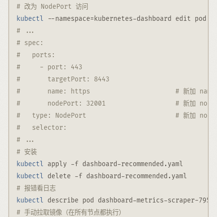
# 改为 NodePort 访问
kubectl
--namespace
=
kubernetes-dashboard edit pod k
# ...
# spec:
#   ports:
#     - port: 443
#       targetPort: 8443
#       name: https                      # 新加 name
#       nodePort: 32001                  # 新加 node
#   type: NodePort                       # 新加 node
#   selector:
# ...
# 安装
kubectl
 apply 
-f
 dashboard-recommended.yaml
kubectl
 delete 
-f
 dashboard-recommended.yaml
# 报错看日志
kubectl
 describe pod dashboard-metrics-scraper-7958
# 手动拉取镜像（在所有节点都执行）