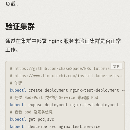
负载。
验证集群
通过在集群中部署 nginx 服务来验证集群是否正常
工作。
复制
# https://github.com/chaseSpace/k8s-tutorial-cn/blo
# https://www.linuxtechi.com/install-kubernetes-clu
# 创建
kubectl
 create deployment nginx-test-deployment 
--i
# 通过 NodePort 类型的 Service 来暴露 Pod
kubectl
 expose deployment nginx-test-deployment 
--n
# 查看 pod 及服务信息
kubectl
 get pod,svc
kubectl
 describe svc nginx-test-service