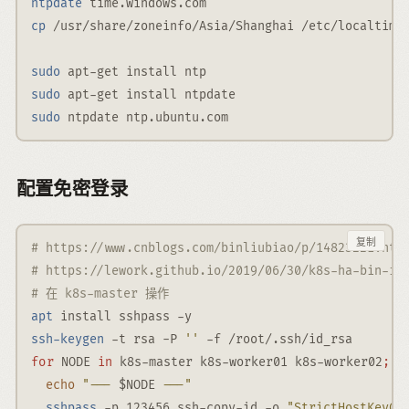
ntpdate
 time.windows.com
cp
 /usr/share/zoneinfo/Asia/Shanghai /etc/localtime
sudo
 apt-get install ntp
sudo
 apt-get install ntpdate
sudo
 ntpdate ntp.ubuntu.com
配置免密登录
复制
# https://www.cnblogs.com/binliubiao/p/14823221.htm
# https://lework.github.io/2019/06/30/k8s-ha-bin-in
# 在 k8s-master 操作
apt
 install sshpass 
-y
ssh-keygen
-t
 rsa 
-P
''
-f
 /root/.ssh/id_rsa
for
d
 NODE 
in
 k8s-master k8s-worker01 k8s-worker02
;
echo
"--- 
$NODE
 ---"
sshpass
-p
 123456 ssh-copy-id 
-o
"StrictHostKeyCh