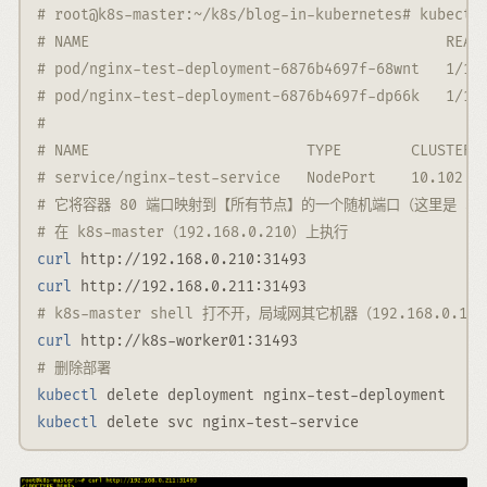
# root@k8s-master:~/k8s/blog-in-kubernetes# kubectl
# NAME                                         READ
# pod/nginx-test-deployment-6876b4697f-68wnt   1/1 
# pod/nginx-test-deployment-6876b4697f-dp66k   1/1 
# 
# NAME                         TYPE        CLUSTER-
# service/nginx-test-service   NodePort    10.102.1
# 它将容器 80 端口映射到【所有节点】的一个随机端口（这里是 31
# 在 k8s-master（192.168.0.210）上执行
curl
 http://192.168.0.210:31493
curl
 http://192.168.0.211:31493
# k8s-master shell 打不开，局域网其它机器（192.168.0.
curl
 http://k8s-worker01:31493
# 删除部署
kubectl
 delete deployment nginx-test-deployment
kubectl
 delete svc nginx-test-service