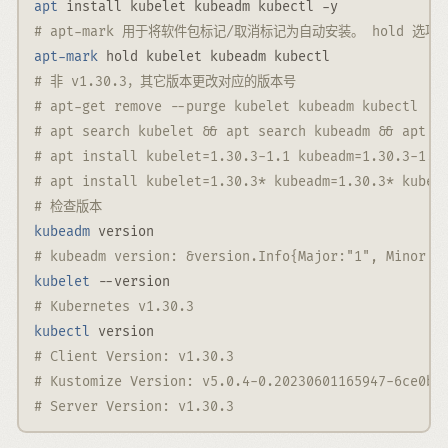
apt
 install kubelet kubeadm kubectl 
-y
# apt-mark 用于将软件包标记/取消标记为自动安装。 hold
apt-mark
 hold kubelet kubeadm kubectl
# 非 v1.30.3，其它版本更改对应的版本号
# apt-get remove --purge kubelet kubeadm kubectl
# apt search kubelet && apt search kubeadm && apt s
# apt install kubelet=1.30.3-1.1 kubeadm=1.30.3-1.1
# apt install kubelet=1.30.3* kubeadm=1.30.3* kubec
# 检查版本
kubeadm
 version
# kubeadm version: &version.Info{Major:"1", Minor:"
kubelet
--version
# Kubernetes v1.30.3
kubectl
 version
# Client Version: v1.30.3
# Kustomize Version: v5.0.4-0.20230601165947-6ce0bf
# Server Version: v1.30.3