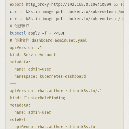
export
http_proxy
=
http://192.168.0.104:10809 
&&
exp
ctr
-n
 k8s.io image pull docker.io/kubernetesui/met
ctr
-n
 k8s.io image pull docker.io/kubernetesui/das
# 创建用户
kubectl
 apply 
-f
-
<<EOF
# 创建文件 dashboard-adminuser.yaml
apiVersion: v1
kind: ServiceAccount
metadata:
  name: admin-user
  namespace: kubernetes-dashboard
---
apiVersion: rbac.authorization.k8s.io/v1
kind: ClusterRoleBinding
metadata:
  name: admin-user
roleRef:
  apiGroup: rbac.authorization.k8s.io