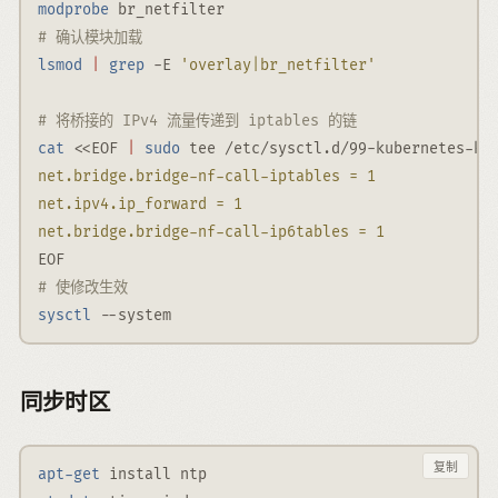
modprobe
 br_netfilter
# 确认模块加载
lsmod
|
grep
-E
'overlay|br_netfilter'
# 将桥接的 IPv4 流量传递到 iptables 的链
cat
<<EOF
|
sudo
 tee /etc/sysctl.d/99-kubernetes-k8
net.bridge.bridge-nf-call-iptables = 1
net.ipv4.ip_forward = 1 
net.bridge.bridge-nf-call-ip6tables = 1 
EOF
# 使修改生效
sysctl
--system
同步时区
复制
apt-get
 install ntp