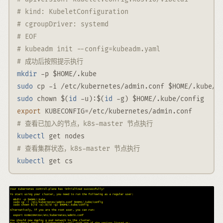
# kind: KubeletConfiguration
# cgroupDriver: systemd
# EOF
# kubeadm init --config=kubeadm.yaml
# 成功后按照提示执行
mkdir
-p
$HOME
/.kube
sudo
 cp 
-i
 /etc/kubernetes/admin.conf 
$HOME
/.kube/c
sudo
 chown 
$(
id
-u
)
:
$(
id
-g
)
$HOME
/.kube/config
export
KUBECONFIG
=
/etc/kubernetes/admin.conf
# 查看已加入的节点，k8s-master 节点执行
kubectl
 get nodes
# 查看集群状态，k8s-master 节点执行
kubectl
 get cs