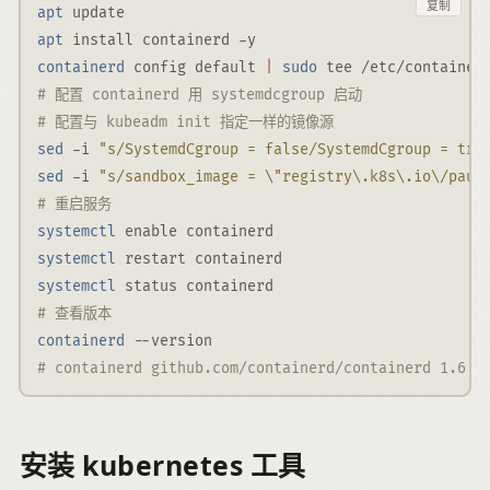
复制
apt
 update
apt
 install containerd 
-y
containerd
 config default 
|
sudo
 tee /etc/container
# 配置 containerd 用 systemdcgroup 启动
# 配置与 kubeadm init 指定一样的镜像源
sed
-i
"s/SystemdCgroup = false/SystemdCgroup = tru
sed
-i
"s/sandbox_image = 
\"
registry\.k8s\.io\/paus
# 重启服务
systemctl
 enable containerd
systemctl
 restart containerd
systemctl
 status containerd
# 查看版本
containerd
--version
# containerd github.com/containerd/containerd 1.6.2
安装 kubernetes 工具