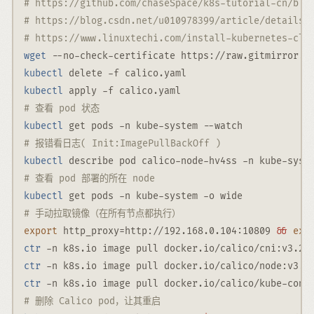
# https://github.com/chaseSpace/k8s-tutorial-cn/blo
# https://blog.csdn.net/u010978399/article/details/
# https://www.linuxtechi.com/install-kubernetes-clu
wget
--no-check-certificate
 https://raw.gitmirror.c
kubectl
 delete 
-f
 calico.yaml
kubectl
 apply 
-f
 calico.yaml
# 查看 pod 状态
kubectl
 get pods 
-n
 kube-system 
--watch
# 报错看日志( Init:ImagePullBackOff )
kubectl
 describe pod calico-node-hv4ss 
-n
 kube-syst
# 查看 pod 部署的所在 node
kubectl
 get pods 
-n
 kube-system 
-o
 wide
# 手动拉取镜像（在所有节点都执行）
export
http_proxy
=
http://192.168.0.104:10809 
&&
exp
ctr
-n
 k8s.io image pull docker.io/calico/cni:v3.28
ctr
-n
 k8s.io image pull docker.io/calico/node:v3.2
ctr
-n
 k8s.io image pull docker.io/calico/kube-cont
# 删除 Calico pod，让其重启