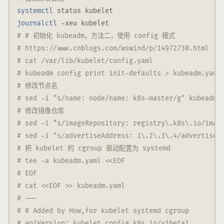
systemctl
 status kubelet
journalctl
-xeu
 kubelet
# # 初始化 kubeadm，方法二，使用 config 模式
# https://www.cnblogs.com/wswind/p/14972730.html
# cat /var/lib/kubelet/config.yaml
# kubeadm config print init-defaults > kubeadm.yaml
# 修改节点名
# sed -i "s/name: node/name: k8s-master/g" kubeadm.
# 修改镜像仓库
# sed -i "s/imageRepository: registry\.k8s\.io/imag
# sed -i "s/advertiseAddress: 1\.2\.3\.4/advertiseA
# 把 kubelet 的 cgroup 驱动配置为 systemd
# tee -a kubeadm.yaml <<EOF
# EOF
# cat <<EOF >> kubeadm.yaml
# ---
# # Added by How,for kubelet systemd cgroup
# apiVersion: kubelet.config.k8s.io/v1beta1