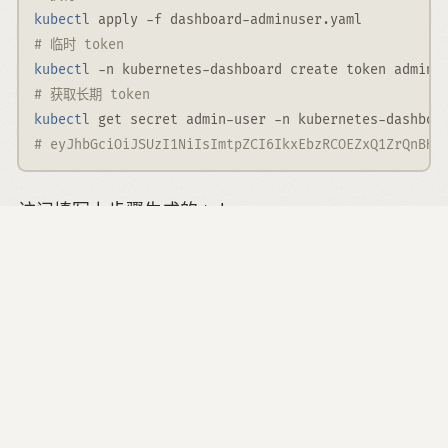
kubectl
 apply 
-f
 dashboard-adminuser.yaml
# 临时 token
kubectl
-n
 kubernetes-dashboard create token admin-
# 获取长期 token
kubectl
 get secret admin-user 
-n
 kubernetes-dashboa
# eyJhbGciOiJSUzI1NiIsImtpZCI6IkxEbzRCOEZxQ1ZrQnBHd
访问填写上步骤生成的 token
https://192.168.0.210:32001/#/workloads?
namespace=default
至此，整个 k8s 集群已经搭建完毕。
EOF