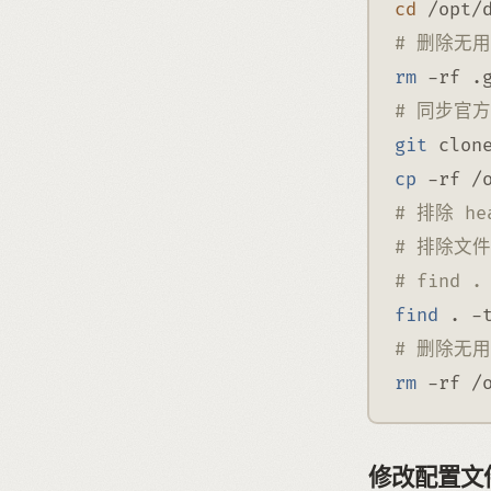
cd
 /opt/
# 删除无
rm
-rf
 .
# 同步官方
git
 clon
cp
-rf
 /
# 排除 he
# 排除文
# find .
find
 . 
-
# 删除无
rm
-rf
 /
修改配置文