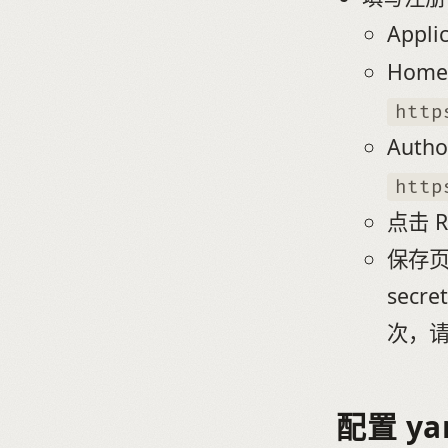
Appl
Hom
http
Auth
http
点击 Re
保存页面
secr
次，
配置 ya