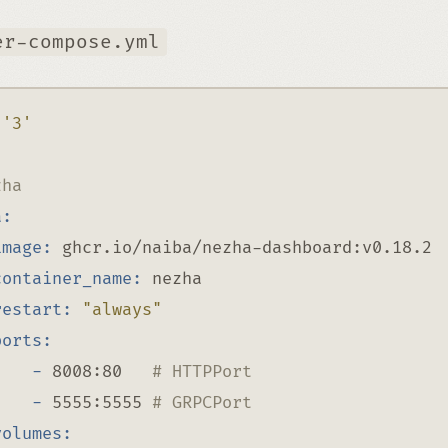
er-compose.yml
'3'
:
zha
a:
image:
 ghcr.io/naiba/nezha-dashboard:v0.18.2
container_name:
 nezha
restart:
"always"
ports:
-
 8008:80   
# HTTPPort
-
 5555:5555 
# GRPCPort
volumes: