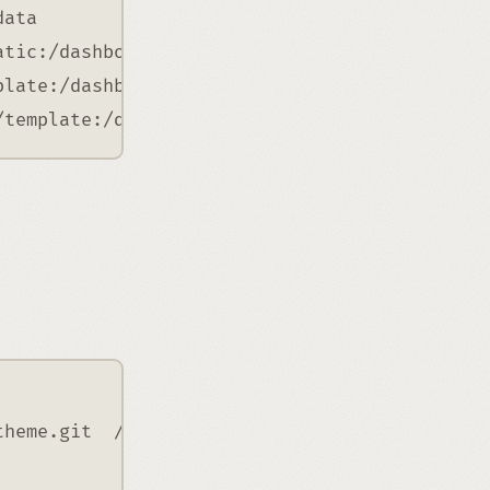
data
atic:/dashboard/resource/static/custom:ro
plate:/dashboard/resource/template/theme-cust
/template:/dashboard/resource/template/dashbo
theme.git  /opt/docker/data/nezha