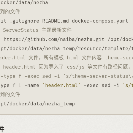
docker/data/nezha
用到的文件
git .gitignore README.md docker-compose.yaml
 ServerStatus 主题最新文件
e https://github.com/naiba/nezha.git /opt/doc
opt/docker/data/nezha_temp/resource/template/
ader.html 文件，所有模板 html 文件内容 theme-serve
件 header.html 因为导入了 css/js 等文件有
 -type f -exec sed -i 's/theme-server-status\
type
 f ! 
-name
'header.html'
-exec
 sed 
-i
's/
用到的文件
opt/docker/data/nezha_temp
件