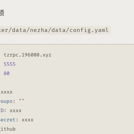
项
ker/data/nezha/data/config.yaml
:
 tzrpc.196000.xyz
:
5555
:
80
 xxxx
roups
:
""
ID
:
 xxxx
Secret
:
 xxxx
github