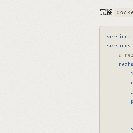
完整
dock
version:
services
# ne
nezh