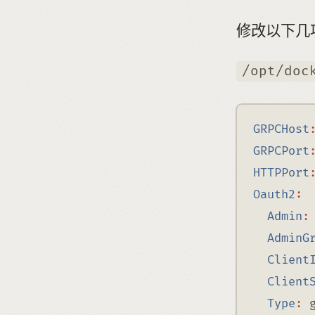
修改以下几
/opt/doc
GRPCHost
GRPCPort
HTTPPort
Oauth2
:
Admin
:
AdminG
Client
Client
Type
:
 