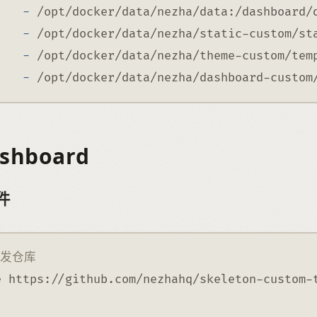
-
 /opt/docker/data/nezha/data:/dashboard/
-
 /opt/docker/data/nezha/static-custom/st
-
 /opt/docker/data/nezha/theme-custom/tem
-
 /opt/docker/data/nezha/dashboard-custom
shboard
件
开发仓库
e https://github.com/nezhahq/skeleton-custom-