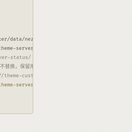
ker/data/nezha_temp
theme-server-status/
*
 /opt/docker/data/nezha/
r-status/ 替换为 theme-custom/
路径问题，不替换，保留用原主题的文件，替换可见文末的路径按需
//theme-custom\//g' {} \;
theme-server-status\//theme-custom\//g'
 {} +