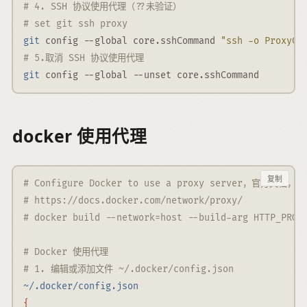
# 4. SSH 协议使用代理（??未验证）
# set git ssh proxy
git
 config 
--global
 core.sshCommand 
"ssh -o ProxyCo
# 5.取消 SSH 协议使用代理
git
 config 
--global
--unset
 core.sshCommand
docker 使用代理
复制
# Configure Docker to use a proxy server，官方文
# https://docs.docker.com/network/proxy/
# docker build --network=host --build-arg HTTP_PROX
# Docker 使用代理
# 1. 编辑或添加文件 ~/.docker/config.json
~/.docker/config.json
{