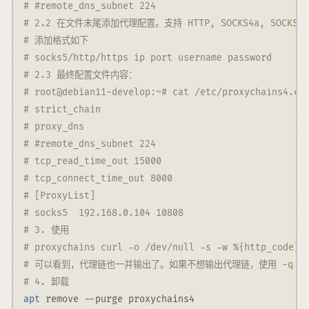
# #remote_dns_subnet 224
# 2.2 在文件末尾添加代理配置。支持 HTTP, SOCKS4a, SOCKS
# 添加格式如下
# socks5/http/https ip port username password
# 2.3 最终配置文件内容：
# root@debian11-develop:~# cat /etc/proxychains4.co
# strict_chain
# proxy_dns 
# #remote_dns_subnet 224
# tcp_read_time_out 15000
# tcp_connect_time_out 8000
# [ProxyList]
# socks5  192.168.0.104 10808
# 3. 使用
# proxychains curl -o /dev/null -s -w %{http_code} 
# 可以看到，代理链也一并输出了。如果不想输出代理链，使用 -q 选
# 4. 卸载
apt
 remove 
--purge
 proxychains4