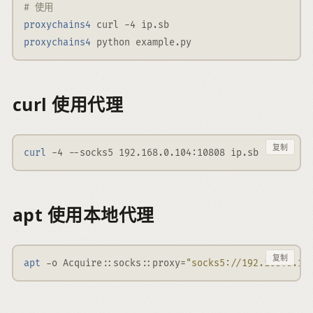
# 使用
proxychains4
 curl 
-4
 ip.sb
proxychains4
 python example.py
curl 使用代理
复制
curl
-4
--socks5
 192.168.0.104:10808 ip.sb
apt 使用本地代理
复制
apt
-o
 Acquire::socks::proxy=
"socks5://192.168.0.10