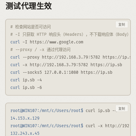
测试代理生效
复制
# 检查网站是否可访问
# -I 只获取 HTTP 响应头（Headers），不下载响应体（Body）
curl
-I
 https://www.google.com
# --proxy / -x 通过代理访问
curl
--proxy
 http://192.168.3.79:5782 https://ip.sb
curl
-x
 http://192.168.3.79:5782 https://ip.sb
curl
--socks5
 127.0.0.1:1080 https://ip.sb
curl
 ip.sb 
-4
curl
 ip.sb 
-6
复制
root@WIN107:/mnt/c/Users/root$
 curl ip.sb 
-4
14.153.x.129
root@WIN107:/mnt/c/Users/root$
 curl 
-x
 http://192.1
132.243.x.45