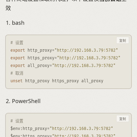
效
bash
复制
# 设置
export
http_proxy
=
"http://192.168.3.79:5782"
export
https_proxy
=
"http://192.168.3.79:5782"
export
all_proxy
=
"http://192.168.3.79:5782"
# 取消
unset
http_proxy
https_proxy
all_proxy
PowerShell
复制
# 设置
$env
:
http_proxy
=
"http://192.168.3.79:5782"
$env
:
https_proxy
=
"http://192.168.3.79:5782"