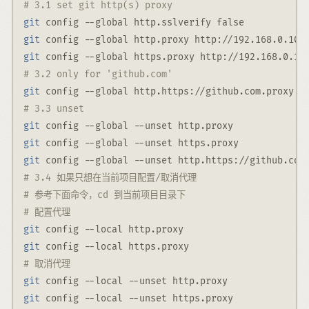
# 3.1 set git http(s) proxy
git
 config 
--global
 http.sslverify false
git
 config 
--global
 http.proxy http://192.168.0.104
git
 config 
--global
 https.proxy http://192.168.0.10
# 3.2 only for 'github.com'
git
 config 
--global
 http.https://github.com.proxy h
# 3.3 unset
git
 config 
--global
--unset
 http.proxy
git
 config 
--global
--unset
 https.proxy
git
 config 
--global
--unset
 http.https://github.com
# 3.4 如果只想在当前项目配置/取消代理
# 参考下面命令，cd 到当前项目目录下
# 配置代理
git
 config 
--local
 http.proxy
git
 config 
--local
 https.proxy
# 取消代理
git
 config 
--local
--unset
 http.proxy
git
 config 
--local
--unset
 https.proxy