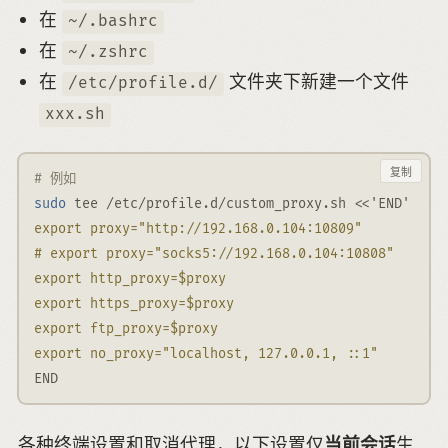
在
~/.bashrc
在
~/.zshrc
在
文件夹下新建一个文件
/etc/profile.d/
xxx.sh
复制
# 例如
sudo
 tee /etc/profile.d/custom_proxy.sh 
<<'END'
export proxy="http://192.168.0.104:10809"
# export proxy="socks5://192.168.0.104:10808"
export http_proxy=$proxy
export https_proxy=$proxy
export ftp_proxy=$proxy
export no_proxy="localhost, 127.0.0.1, ::1"
END
各种终端设置和取消代理，以下设置仅
当前会话
生