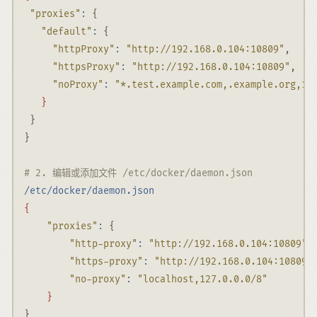
"proxies"
:
 {
"default"
:
 {
"httpProxy"
:
"http://192.168.0.104:10809"
,
"httpsProxy"
:
"http://192.168.0.104:10809"
,
"noProxy"
:
"*.test.example.com,.example.org,12
}
}
}
# 2. 编辑或添加文件 /etc/docker/daemon.json
/etc/docker/daemon.json
{
"proxies"
:
 {        
"http-proxy"
:
"http://192.168.0.104:10809"
,
"https-proxy"
:
"http://192.168.0.104:10809"
"no-proxy"
:
"localhost,127.0.0.0/8"
}
}