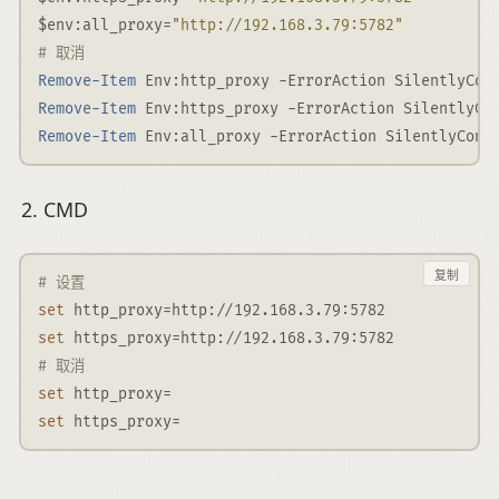
$env
:
all_proxy
=
"http://192.168.3.79:5782"
# 取消
Remove-Item
 Env
:
http_proxy 
-
ErrorAction SilentlyCon
Remove-Item
 Env
:
https_proxy 
-
ErrorAction SilentlyCo
Remove-Item
 Env
:
all_proxy 
-
ErrorAction SilentlyCont
CMD
复制
# 设置
set
 http_proxy=http://192.168.3.79:5782
set
 https_proxy=http://192.168.3.79:5782
# 取消
set
 http_proxy=
set
 https_proxy=