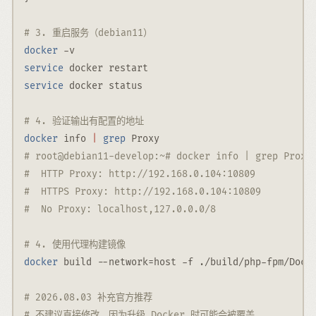
# 3. 重启服务（debian11）
docker
-v
service
 docker restart
service
 docker status
# 4. 验证输出有配置的地址
docker
 info 
|
grep
 Proxy
# root@debian11-develop:~# docker info | grep Proxy
#  HTTP Proxy: http://192.168.0.104:10809
#  HTTPS Proxy: http://192.168.0.104:10809
#  No Proxy: localhost,127.0.0.0/8
# 4. 使用代理构建镜像
docker
 build 
--network
=
host 
-f
 ./build/php-fpm/Dock
# 2026.08.03 补充官方推荐
# 不建议直接修改，因为升级 Docker 时可能会被覆盖