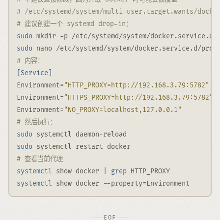
# /etc/systemd/system/multi-user.target.wants/docke
# 建议创建一个 systemd drop-in：
sudo
 mkdir 
-p
 /etc/systemd/system/docker.service.d
sudo
 nano /etc/systemd/system/docker.service.d/prox
# 内容：
[Service]
Environment
=
"HTTP_PROXY=http://192.168.3.79:5782"
Environment
=
"HTTPS_PROXY=http://192.168.3.79:5782"
Environment
=
"NO_PROXY=localhost,127.0.0.1"
# 然后执行：
sudo
 systemctl daemon-reload
sudo
 systemctl restart docker
# 查看当前代理
systemctl
 show docker 
|
grep
 HTTP_PROXY
systemctl
 show docker 
--property
=
Environment
EOF