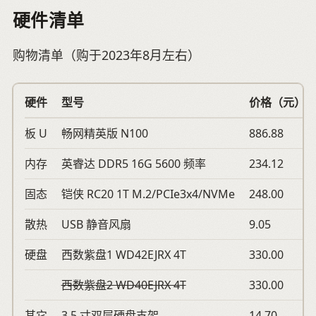
硬件清单
购物清单（购于2023年8月左右）
硬件
型号
价格（元）
板 U
畅网精英版 N100
886.88
内存
英睿达 DDR5 16G 5600 频率
234.12
固态
铠侠 RC20 1T M.2/PCIe3x4/NVMe
248.00
散热
USB 静音风扇
9.05
硬盘
西数紫盘1 WD42EJRX 4T
330.00
西数紫盘2 WD40EJRX 4T
330.00
其它
3.5 寸双层硬盘支架
14.70